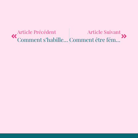
Article Précédent
Article Suivant
Comment s’habiller après 50 ans pour être au top ?
Comment être féminine 50 ans et + ?