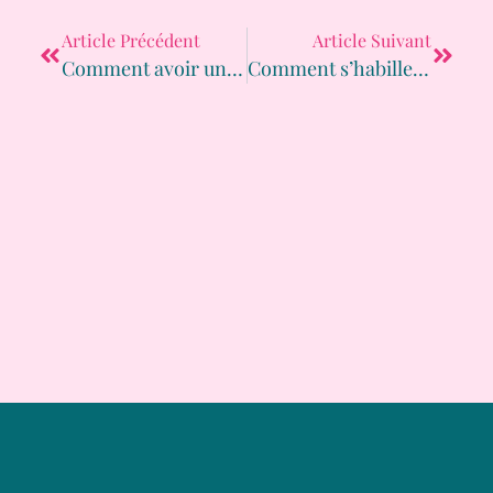
Article Précédent
Article Suivant
Comment avoir un look pétillant quand on a des formes ?
Comment s’habiller quand on a une poitrine généreuse ?