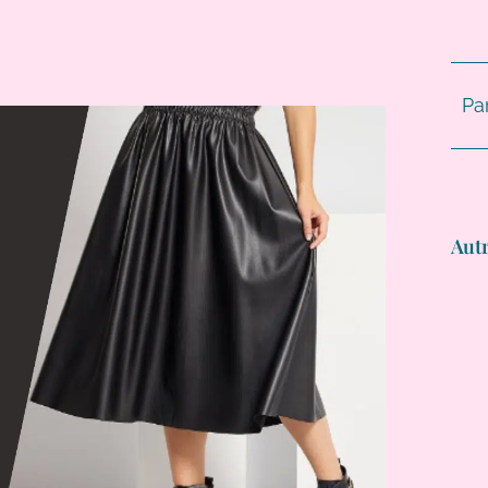
Pa
Autr