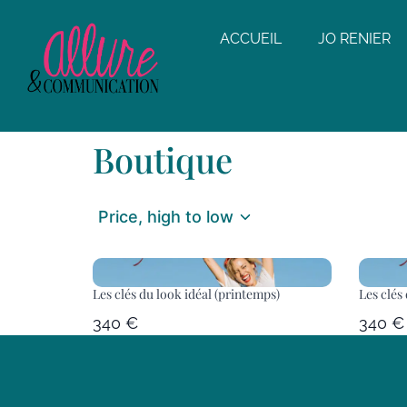
ACCUEIL
JO RENIER
Boutique
Price, high to low
Les clés du look idéal (printemps)
Les clés
340 €
340 €