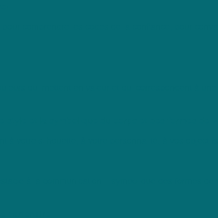
soi
pour comprendre les codes de la confiance, pour convain
ouleurs qui mettent en valeur et qui correspondent à une
 le style et la symbolique du corps et des formes de
à votre silhouette, à votre personnalité, à vos objectifs
tacle à la communication – symbolique des formes de vê
se partenaire