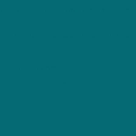
ndre les gestes simples d’un maquillage simple et cohére
 – pour éliminer de façon consciente, tout ce qui ne sert 
specter l’objectif « image »
ines durant 3 mois ou à la demande