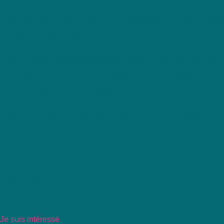
Pour une valorisation globale et cohérente – pour appre
Tri de la garde robe
Pour alléger son dressing son énergie et y voir plus clair
apprendre à faire des choix conscients et écologiques.
Accompagnement shopping
Pour être rassurée lors des achats et être certaine de re
Suivi par zoom à raison d’un RDV toutes les 3 sema
Prix :
sur devis
Je suis intéressé