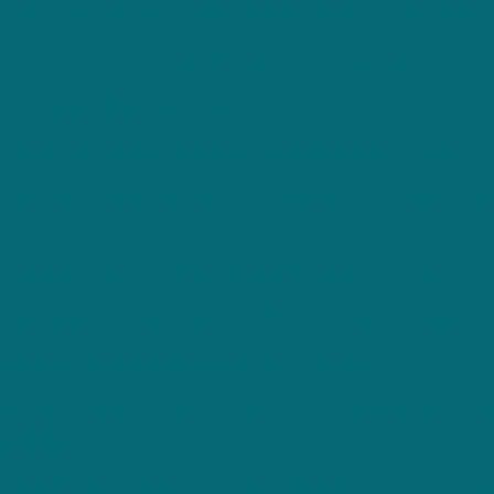
Exercices sur les fondamentaux de la confiance en 
Pour comprendre ce qu’évoque votre image aujourd’hui, 
Débriefing des exercices
L’importance des couleurs qui mettent en valeur
Pour reconnaître les couleurs, apprendre à choisir les c
en couleurs
Analyse et symbolique de la silhouette – travail sur
Pour apprendre à choisir les vêtements qui correspondent 
Notions de communication non verbale
20 secondes pour faire une bonne 1ère impression – Obs
d’optique
Maquillage naturel et coiffure réalisée par la coiffeu