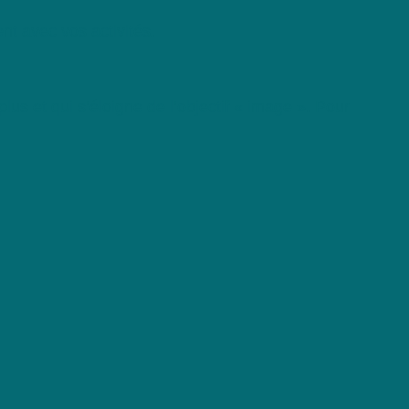
nt avec vos activités.
plus et qui s’éloigne de l’objectif « image ». Pour