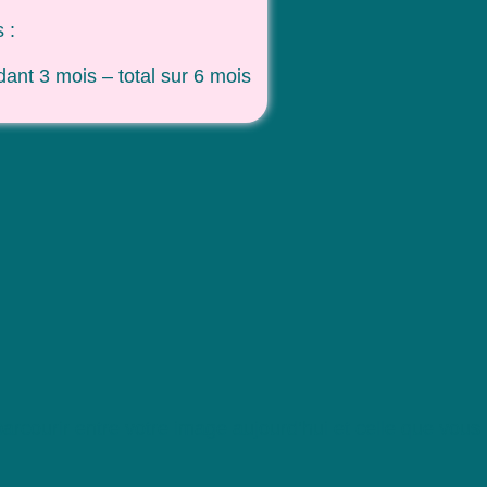
 :
ant 3 mois – total sur 6 mois
arcourir entre votre image aujourd’hui et celle que vous