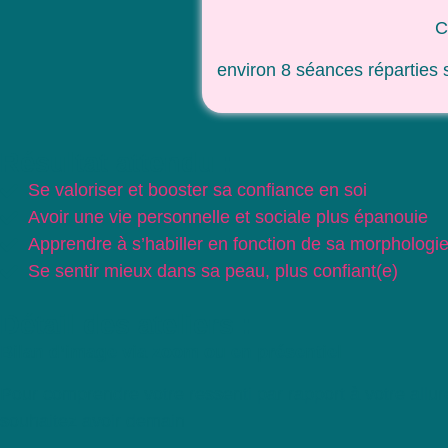
C
environ 8 séances réparties 
Résultat attendu :
Se valoriser et booster sa confiance en soi
Avoir une vie personnelle et sociale plus épanouie
Apprendre à s’habiller en fonction de sa morphologie,
Se sentir mieux dans sa peau, plus confiant(e)
Détail des ateliers :
Bilan d’image via zoom ou en présentiel
Pour comprendre votre ressenti par rapport à votre allur
souhaitez avoir demain