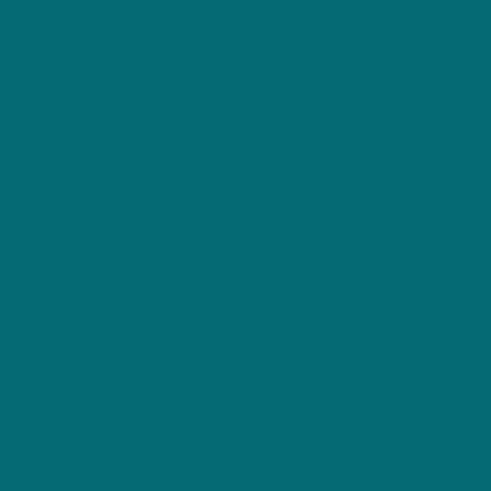
cre et inspirer confiance.
 situation, apprendre à les associer et à communiquer
 vêtements – essayages
.
tements – posture, maintien, gestuelle – effets